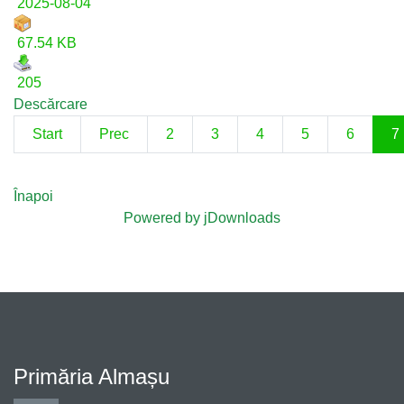
2025-08-04
67.54 KB
205
Descărcare
Start
Prec
2
3
4
5
6
7
Înapoi
Powered by jDownloads
Primăria Almașu