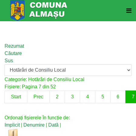
Rezumat
Căutare
Sus
Categorie: Hotărâri de Consiliu Local
Fișiere: Pagina 7 din 52
Start
Prec
2
3
4
5
6
7
Ordonați fișierele în funcție de:
Implicit
|
Denumire
|
Dată
|